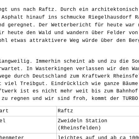
ngt uns nach Raftz. Durch ein architektonisch
 Asphalt hinauf ins schmucke Riegelhausdorf R
nd geregnet. Der Wetterbericht für heute war 
ir heute den Wald und wandern über Felder von
ohl etwas attraktivere Weg würde über den Ber
langweilig. Immerhin scheint ab und zu die So
rwartet. In Wasterkingen verlassen wir den Wa
wege durch Deutschland zum Kraftwerk Rheinsfe
t viel Treibgut. Eindrücklich wie ganze Bäume
ftwerk ist es nicht mehr weit bis zum Bahnhof
 zu regnen und wir sind froh, kommt der TURBO
art
Raftz
el
Zweideln Station
(Rheinsfelden)
henmeter
leichtes auf und ab ca 100