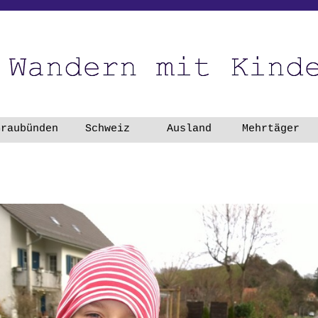
Menü überspringen
Graubünden
▼
Schweiz
▼
Ausland
▼
Mehrtäger
▼